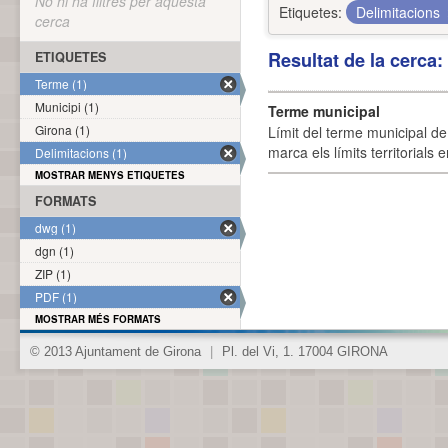
No hi ha filtres per aquesta
Etiquetes:
Delimitacions
cerca
Resultat de la cerca
ETIQUETES
Terme (1)
Municipi (1)
Terme municipal
Girona (1)
Límit del terme municipal de 
marca els límits territorials
Delimitacions (1)
MOSTRAR MENYS ETIQUETES
FORMATS
dwg (1)
dgn (1)
ZIP (1)
PDF (1)
MOSTRAR MÉS FORMATS
© 2013 Ajuntament de Girona
|
Pl. del Vi, 1. 17004 GIRONA