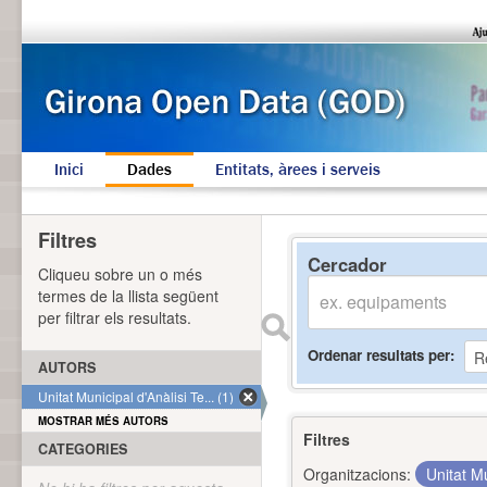
Inici
Dades
Entitats, àrees i serveis
Filtres
Cercador
Cliqueu sobre un o més
termes de la llista següent
per filtrar els resultats.
Ordenar resultats per
AUTORS
Unitat Municipal d'Anàlisi Te... (1)
MOSTRAR MÉS AUTORS
Filtres
CATEGORIES
Organitzacions:
Unitat Mu