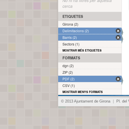
No hi ha filtres per aquesta
cerca
ETIQUETES
Girona (2)
Delimitacions (2)
Barris (2)
Sectors (1)
MOSTRAR MÉS ETIQUETES
FORMATS
dgn (2)
ZIP (2)
PDF (2)
CSV (1)
MOSTRAR MENYS FORMATS
© 2013 Ajuntament de Girona
|
Pl. del