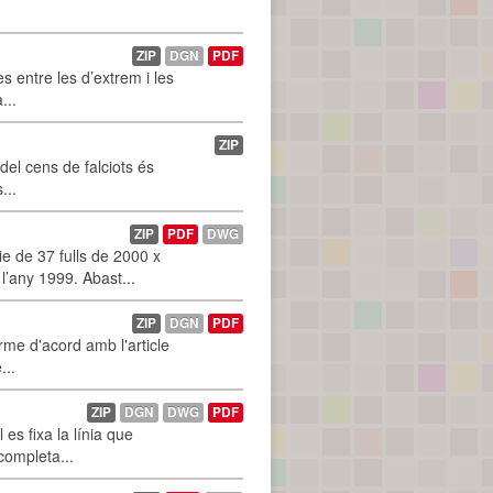
ZIP
DGN
PDF
 entre les d’extrem i les
...
ZIP
 del cens de falciots és
...
ZIP
PDF
DWG
 de 37 fulls de 2000 x
l’any 1999. Abast...
ZIP
DGN
PDF
rme d'acord amb l'article
...
ZIP
DGN
DWG
PDF
es fixa la línia que
 completa...