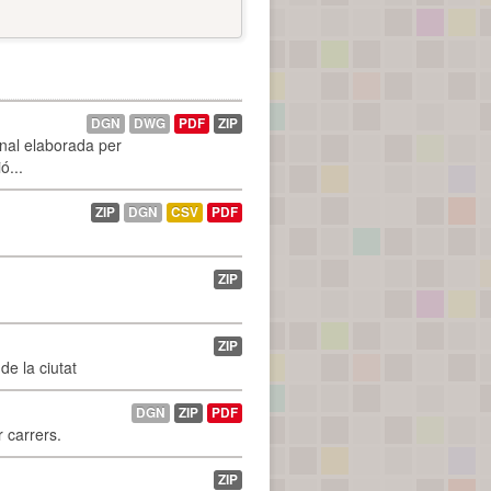
DGN
DWG
PDF
ZIP
onal elaborada per
ó...
ZIP
DGN
CSV
PDF
ZIP
ZIP
de la ciutat
DGN
ZIP
PDF
r carrers.
ZIP