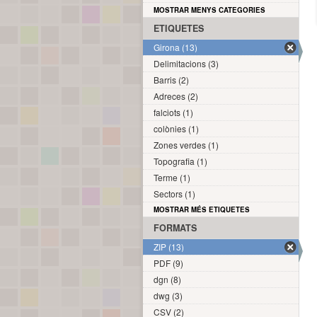
MOSTRAR MENYS CATEGORIES
ETIQUETES
Girona (13)
Delimitacions (3)
Barris (2)
Adreces (2)
falciots (1)
colònies (1)
Zones verdes (1)
Topografia (1)
Terme (1)
Sectors (1)
MOSTRAR MÉS ETIQUETES
FORMATS
ZIP (13)
PDF (9)
dgn (8)
dwg (3)
CSV (2)