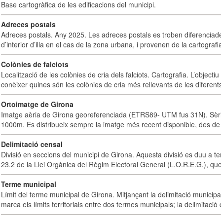
Base cartogràfica de les edificacions del municipi.
Adreces postals
Adreces postals. Any 2025. Les adreces postals es troben diferenciades
d’interior d’illa en el cas de la zona urbana, i provenen de la cartografia
Colònies de falciots
Localització de les colònies de cria dels falciots. Cartografia. L’objectiu
conèixer quines són les colònies de cria més rellevants de les diferents
Ortoimatge de Girona
Imatge aèria de Girona georeferenciada (ETRS89- UTM fus 31N). Sèrie
1000m. Es distribueix sempre la imatge més recent disponible, des de 
Delimitació censal
Divisió en seccions del municipi de Girona. Aquesta divisió es duu a te
23.2 de la Llei Orgànica del Règim Electoral General (L.O.R.E.G.), que
Terme municipal
Límit del terme municipal de Girona. Mitjançant la delimitació municipal 
marca els límits territorials entre dos termes municipals; la delimitació