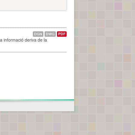
DGN
DWG
PDF
La informació deriva de la