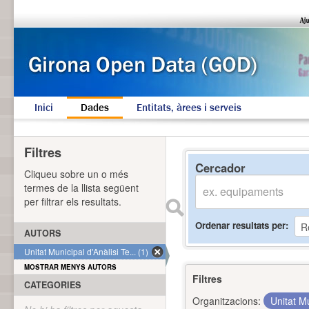
Inici
Dades
Entitats, àrees i serveis
Filtres
Cercador
Cliqueu sobre un o més
termes de la llista següent
per filtrar els resultats.
Ordenar resultats per
AUTORS
Unitat Municipal d'Anàlisi Te... (1)
MOSTRAR MENYS AUTORS
Filtres
CATEGORIES
Organitzacions:
Unitat Mu