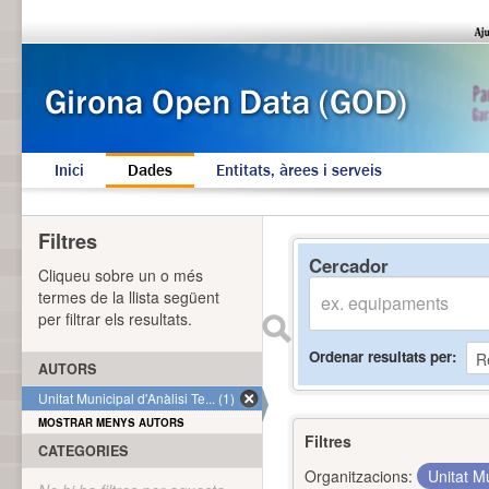
Inici
Dades
Entitats, àrees i serveis
Filtres
Cercador
Cliqueu sobre un o més
termes de la llista següent
per filtrar els resultats.
Ordenar resultats per
AUTORS
Unitat Municipal d'Anàlisi Te... (1)
MOSTRAR MENYS AUTORS
Filtres
CATEGORIES
Organitzacions:
Unitat Mu