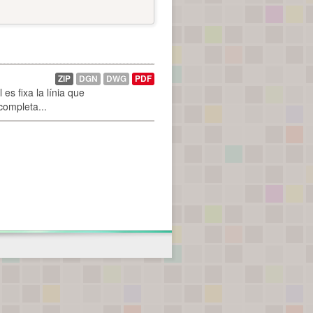
ZIP
DGN
DWG
PDF
es fixa la línia que
 completa...