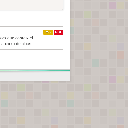
CSV
PDF
ics que cobreix el
na xarxa de claus...