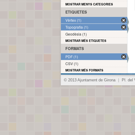
MOSTRAR MENYS CATEGORIES
ETIQUETES
Vèrtex (1)
Topografia (1)
Geodèsia (1)
MOSTRAR MÉS ETIQUETES
FORMATS
PDF (1)
CSV (1)
MOSTRAR MÉS FORMATS
© 2013 Ajuntament de Girona
|
Pl. del