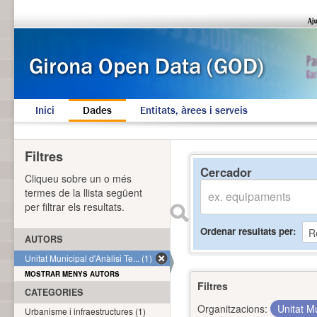
Inici
Dades
Entitats, àrees i serveis
Filtres
Cercador
Cliqueu sobre un o més
termes de la llista següent
per filtrar els resultats.
Ordenar resultats per
AUTORS
Unitat Municipal d'Anàlisi Te... (1)
MOSTRAR MENYS AUTORS
Filtres
CATEGORIES
Organitzacions:
Unitat Mu
Urbanisme i infraestructures (1)