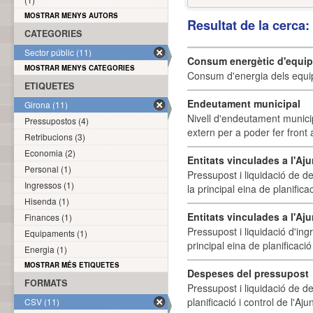
MOSTRAR MENYS AUTORS
Resultat de la cerca
CATEGORIES
Sector públic (11)
Consum energètic d'equi
MOSTRAR MENYS CATEGORIES
Consum d'energia dels equi
ETIQUETES
Endeutament municipal
Girona (11)
Nivell d'endeutament munici
Pressupostos (4)
extern per a poder fer front 
Retribucions (3)
Economia (2)
Entitats vinculades a l'A
Personal (1)
Pressupost i liquidació de d
Ingressos (1)
la principal eina de planifica
Hisenda (1)
Entitats vinculades a l'Aj
Finances (1)
Pressupost i liquidació d'ing
Equipaments (1)
principal eina de planificació
Energia (1)
MOSTRAR MÉS ETIQUETES
Despeses del pressupost
FORMATS
Pressupost i liquidació de d
planificació i control de l'A
CSV (11)