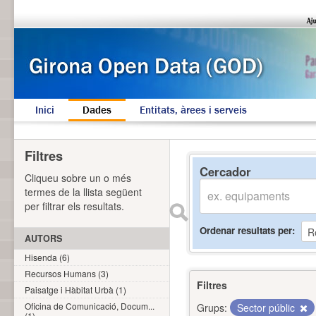
Inici
Dades
Entitats, àrees i serveis
Filtres
Cercador
Cliqueu sobre un o més
termes de la llista següent
per filtrar els resultats.
Ordenar resultats per
AUTORS
Hisenda (6)
Recursos Humans (3)
Filtres
Paisatge i Hàbitat Urbà (1)
Oficina de Comunicació, Docum...
Grups:
Sector públic
(1)