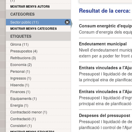
MOSTRAR MENYS AUTORS
Resultat de la cerca
CATEGORIES
Sector públic (11)
Consum energètic d'equi
MOSTRAR MENYS CATEGORIES
Consum d'energia dels equi
ETIQUETES
Endeutament municipal
Girona (11)
Nivell d'endeutament munici
Pressupostos (4)
extern per a poder fer front 
Retribucions (3)
Economia (2)
Entitats vinculades a l'A
Personal (1)
Pressupost i liquidació de d
Ingressos (1)
la principal eina de planifica
Hisenda (1)
Entitats vinculades a l'Aj
Finances (1)
Pressupost i liquidació d'ing
Equipaments (1)
principal eina de planificació
Energia (1)
Contractació menor (1)
Despeses del pressupost
Contractació (1)
Pressupost i liquidació de d
Consistori (1)
planificació i control de l'A