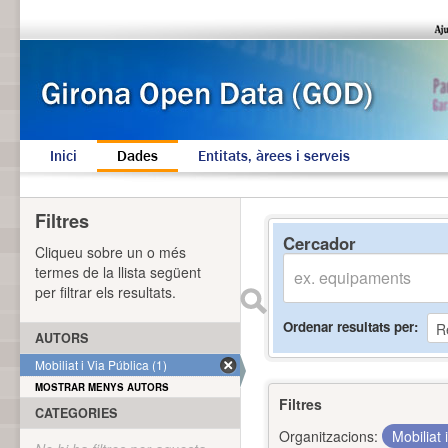
Inici
Dades
Entitats, àrees i serveis
Filtres
Cercador
Cliqueu sobre un o més
termes de la llista següent
per filtrar els resultats.
Ordenar resultats per
AUTORS
Mobiliat i Via Pública (1)
MOSTRAR MENYS AUTORS
Filtres
CATEGORIES
Organitzacions:
Mobiliat 