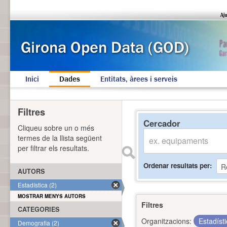
Inici
Dades
Entitats, àrees i serveis
Filtres
Cercador
Cliqueu sobre un o més
termes de la llista següent
per filtrar els resultats.
Ordenar resultats per
AUTORS
Estadística (2)
MOSTRAR MENYS AUTORS
Filtres
CATEGORIES
Organitzacions:
Estadíst
Demografia (2)