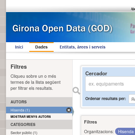
Inici
Dades
Entitats, àrees i serveis
Filtres
Cercador
Cliqueu sobre un o més
termes de la llista següent
per filtrar els resultats.
Ordenar resultats per
AUTORS
Hisenda (1)
MOSTRAR MENYS AUTORS
Filtres
CATEGORIES
Organitzacions:
Hisenda
Sector públic (1)