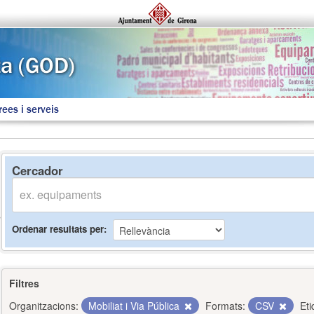
rees i serveis
Cercador
Ordenar resultats per
Filtres
Organitzacions:
Mobiliat i Via Pública
Formats:
CSV
Eti