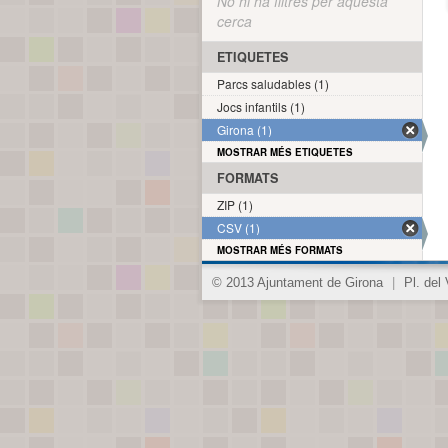
No hi ha filtres per aquesta
cerca
ETIQUETES
Parcs saludables (1)
Jocs infantils (1)
Girona (1)
MOSTRAR MÉS ETIQUETES
FORMATS
ZIP (1)
CSV (1)
MOSTRAR MÉS FORMATS
© 2013 Ajuntament de Girona
|
Pl. del