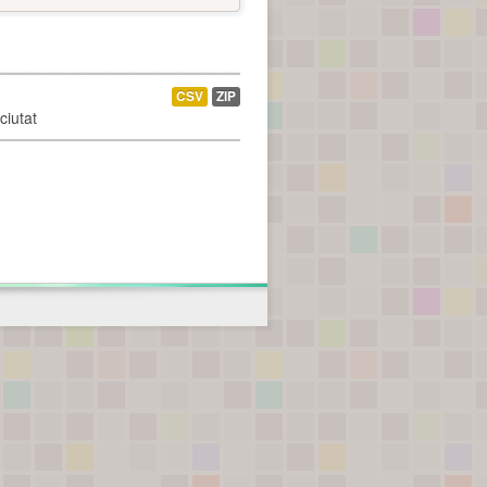
CSV
ZIP
ciutat