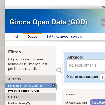
Inici
Dades
Entitats, àrees i serveis
Filtres
Cercador
Cliqueu sobre un o més
termes de la llista següent
per filtrar els resultats.
Ordenar resultats per
AUTORS
Paisatge i Hàbitat Urbà (3)
MOSTRAR MENYS AUTORS
Filtres
CATEGORIES
Organitzacions:
Paisatge
Medi ambient (2)