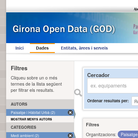
Inici
Dades
Entitats, àrees i serveis
Filtres
Cercador
Cliqueu sobre un o més
termes de la llista següent
per filtrar els resultats.
Ordenar resultats per
AUTORS
Paisatge i Hàbitat Urbà (2)
MOSTRAR MENYS AUTORS
Filtres
CATEGORIES
Organitzacions:
Paisatge
Medi ambient (2)