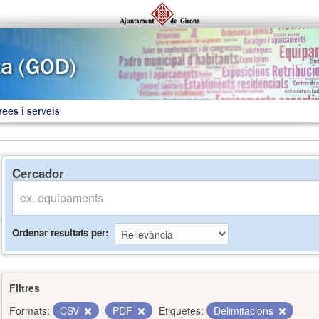
rees i serveis
Cercador
Ordenar resultats per
Filtres
Formats:
CSV
PDF
Etiquetes:
Delimitacions