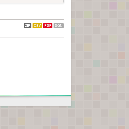
ZIP
CSV
PDF
DGN