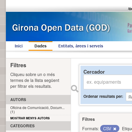
Inici
Dades
Entitats, àrees i serveis
Filtres
Cercador
Cliqueu sobre un o més
termes de la llista següent
per filtrar els resultats.
Ordenar resultats per
AUTORS
Oficina de Comunicació, Docum...
(1)
MOSTRAR MENYS AUTORS
Filtres
CATEGORIES
Formats:
CSV
Etiqu