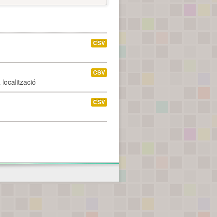
CSV
CSV
localització
CSV