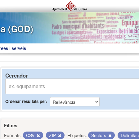
rees i serveis
Cercador
Ordenar resultats per
Filtres
Formats:
CSV
ZIP
Etiquetes:
Sectors
Delimita