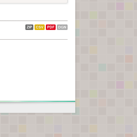
ZIP
CSV
PDF
DGN