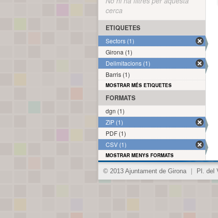
No hi ha filtres per aquesta
cerca
ETIQUETES
Sectors (1)
Girona (1)
Delimitacions (1)
Barris (1)
MOSTRAR MÉS ETIQUETES
FORMATS
dgn (1)
ZIP (1)
PDF (1)
CSV (1)
MOSTRAR MENYS FORMATS
© 2013 Ajuntament de Girona
|
Pl. del