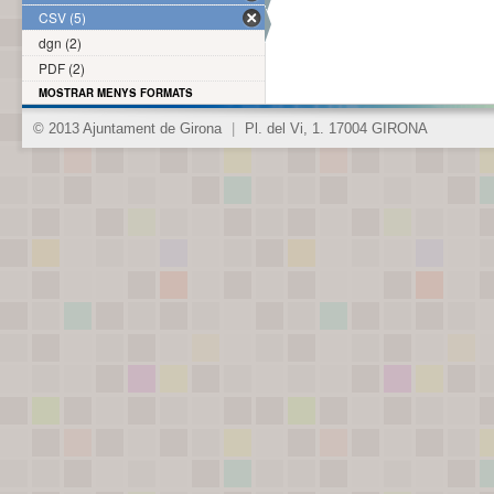
CSV (5)
dgn (2)
PDF (2)
MOSTRAR MENYS FORMATS
© 2013 Ajuntament de Girona
|
Pl. del Vi, 1. 17004 GIRONA