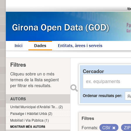
Inici
Dades
Entitats, àrees i serveis
Filtres
Cercador
Cliqueu sobre un o més
termes de la llista següent
per filtrar els resultats.
Ordenar resultats per
AUTORS
Unitat Municipal d'Anàlisi Te... (2)
Paisatge i Hàbitat Urbà (2)
Filtres
Mobiliat i Via Pública (1)
MOSTRAR MÉS AUTORS
Formats:
CSV
ZI