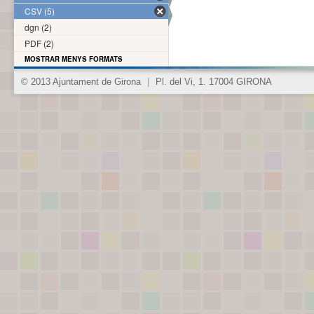
CSV (5)
dgn (2)
PDF (2)
MOSTRAR MENYS FORMATS
© 2013 Ajuntament de Girona
|
Pl. del Vi, 1. 17004 GIRONA