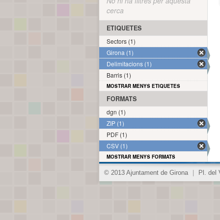
No hi ha filtres per aquesta
cerca
ETIQUETES
Sectors (1)
Girona (1)
Delimitacions (1)
Barris (1)
MOSTRAR MENYS ETIQUETES
FORMATS
dgn (1)
ZIP (1)
PDF (1)
CSV (1)
MOSTRAR MENYS FORMATS
© 2013 Ajuntament de Girona
|
Pl. del