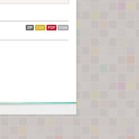
ZIP
CSV
PDF
DGN