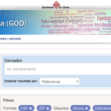
rees i serveis
Cercador
Ordenar resultats per
Filtres
Formats:
CSV
ZIP
Etiquetes:
Girona
Delimitac