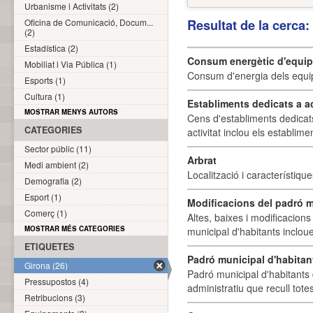
Urbanisme i Activitats (2)
Oficina de Comunicació, Docum...
Resultat de la cerca
(2)
Estadística (2)
Consum energètic d'equi
Mobiliat i Via Pública (1)
Consum d'energia dels equi
Esports (1)
Cultura (1)
Establiments dedicats a a
MOSTRAR MENYS AUTORS
Cens d'establiments dedicat
CATEGORIES
activitat inclou els establime
Sector públic (11)
Arbrat
Medi ambient (2)
Localització i característique
Demografia (2)
Esport (1)
Modificacions del padró m
Comerç (1)
Altes, baixes i modificacion
MOSTRAR MÉS CATEGORIES
municipal d'habitants incloue
ETIQUETES
Padró municipal d'habitan
Girona (26)
Padró municipal d'habitants 
Pressupostos (4)
administratiu que recull tote
Retribucions (3)