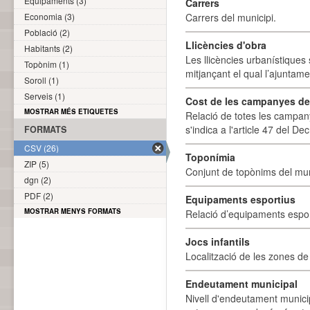
Equipaments (3)
Carrers
Economia (3)
Carrers del municipi.
Població (2)
Llicències d'obra
Habitants (2)
Les llicències urbanístiques 
Topònim (1)
mitjançant el qual l’ajuntame
Soroll (1)
Serveis (1)
Cost de les campanyes de p
MOSTRAR MÉS ETIQUETES
Relació de totes les campany
s'indica a l'article 47 del De
FORMATS
CSV (26)
Toponímia
ZIP (5)
Conjunt de topònims del mun
dgn (2)
PDF (2)
Equipaments esportius
MOSTRAR MENYS FORMATS
Relació d’equipaments esporti
Jocs infantils
Localització de les zones de j
Endeutament municipal
Nivell d'endeutament munici