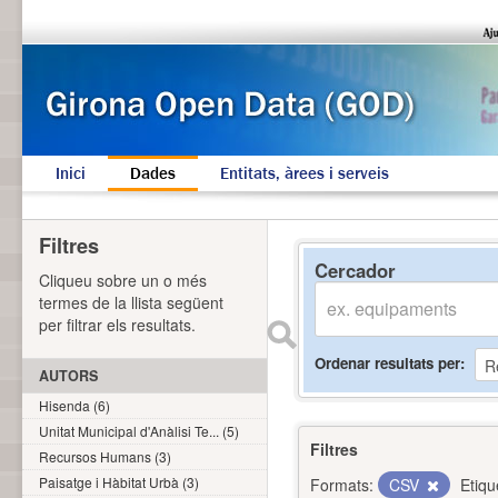
Inici
Dades
Entitats, àrees i serveis
Filtres
Cercador
Cliqueu sobre un o més
termes de la llista següent
per filtrar els resultats.
Ordenar resultats per
AUTORS
Hisenda (6)
Unitat Municipal d'Anàlisi Te... (5)
Filtres
Recursos Humans (3)
Paisatge i Hàbitat Urbà (3)
Formats:
CSV
Etiqu