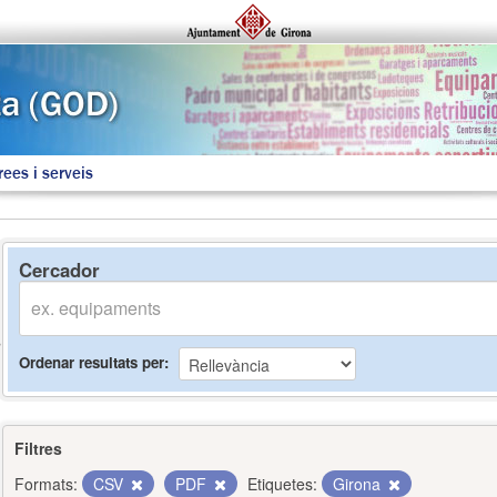
rees i serveis
Cercador
Ordenar resultats per
Filtres
Formats:
CSV
PDF
Etiquetes:
Girona