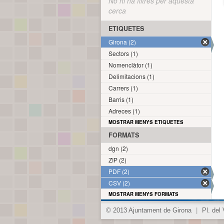
No hi ha filtres per aquesta
cerca
ETIQUETES
Girona (2)
Sectors (1)
Nomenclàtor (1)
Delimitacions (1)
Carrers (1)
Barris (1)
Adreces (1)
MOSTRAR MENYS ETIQUETES
FORMATS
dgn (2)
ZIP (2)
PDF (2)
CSV (2)
MOSTRAR MENYS FORMATS
© 2013 Ajuntament de Girona
|
Pl. del