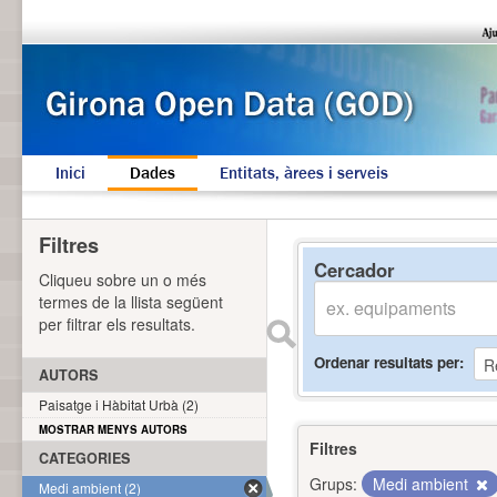
Inici
Dades
Entitats, àrees i serveis
Filtres
Cercador
Cliqueu sobre un o més
termes de la llista següent
per filtrar els resultats.
Ordenar resultats per
AUTORS
Paisatge i Hàbitat Urbà (2)
MOSTRAR MENYS AUTORS
Filtres
CATEGORIES
Grups:
Medi ambient
Medi ambient (2)