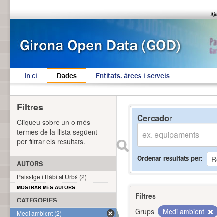
Inici
Dades
Entitats, àrees i serveis
Filtres
Cercador
Cliqueu sobre un o més
termes de la llista següent
per filtrar els resultats.
Ordenar resultats per
AUTORS
Paisatge i Hàbitat Urbà (2)
MOSTRAR MÉS AUTORS
Filtres
CATEGORIES
Grups:
Medi ambient
Medi ambient (2)