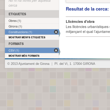
No hi ha filtres per aquesta
cerca
Resultat de la cerca
ETIQUETES
Obres (1)
Llicències d'obra
Girona (1)
Les llicències urbanístiques 
mitjançant el qual l’ajuntame
Construccions (1)
MOSTRAR MENYS ETIQUETES
FORMATS
CSV (1)
MOSTRAR MÉS FORMATS
© 2013 Ajuntament de Girona
|
Pl. del Vi, 1. 17004 GIRONA