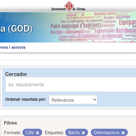
rees i serveis
Cercador
Ordenar resultats per
Filtres
Formats:
CSV
Etiquetes:
Barris
Delimitacions