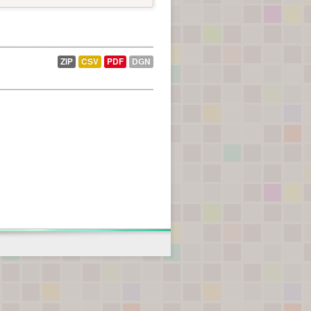
ZIP
CSV
PDF
DGN