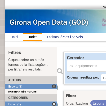
Inici
Dades
Entitats, àrees i serveis
Filtres
Cercador
Cliqueu sobre un o més
termes de la llista següent
per filtrar els resultats.
Ordenar resultats per
AUTORS
Esports (1)
MOSTRAR MÉS AUTORS
Filtres
CATEGORIES
Organitzacions:
Esports
Esport (1)