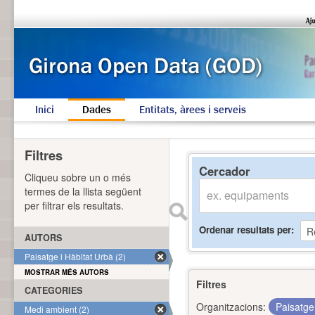
Inici
Dades
Entitats, àrees i serveis
Filtres
Cercador
Cliqueu sobre un o més
termes de la llista següent
per filtrar els resultats.
Ordenar resultats per
AUTORS
Paisatge i Hàbitat Urbà (2)
MOSTRAR MÉS AUTORS
Filtres
CATEGORIES
Organitzacions:
Paisatge
Medi ambient (2)