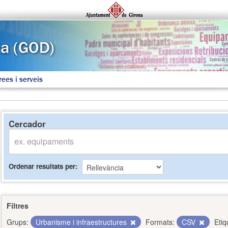
rees i serveis
Cercador
Ordenar resultats per
Filtres
Grups:
Urbanisme i infraestructures
Formats:
CSV
Etiq