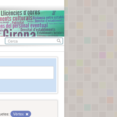
uetes:
Vèrtex