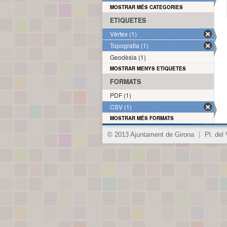
MOSTRAR MÉS CATEGORIES
ETIQUETES
Vèrtex (1)
Topografia (1)
Geodèsia (1)
MOSTRAR MENYS ETIQUETES
FORMATS
PDF (1)
CSV (1)
MOSTRAR MÉS FORMATS
© 2013 Ajuntament de Girona
|
Pl. del