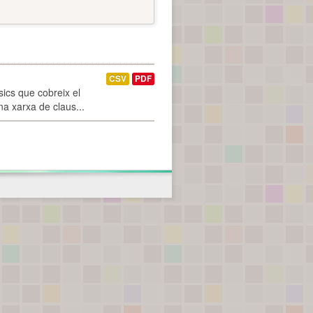
CSV
PDF
ics que cobreix el
na xarxa de claus...