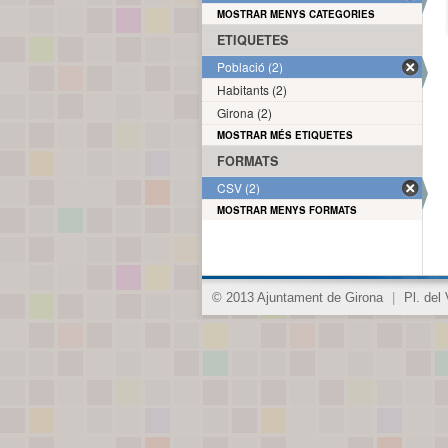
MOSTRAR MENYS CATEGORIES
ETIQUETES
Població (2)
Habitants (2)
Girona (2)
MOSTRAR MÉS ETIQUETES
FORMATS
CSV (2)
MOSTRAR MENYS FORMATS
© 2013 Ajuntament de Girona
|
Pl. del