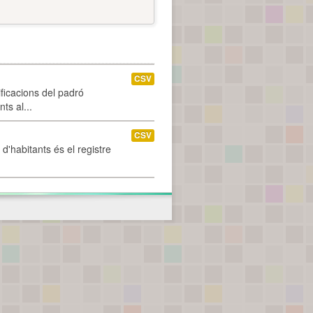
CSV
ificacions del padró
ts al...
CSV
d'habitants és el registre