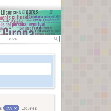
s:
CSV
Etiquetes: