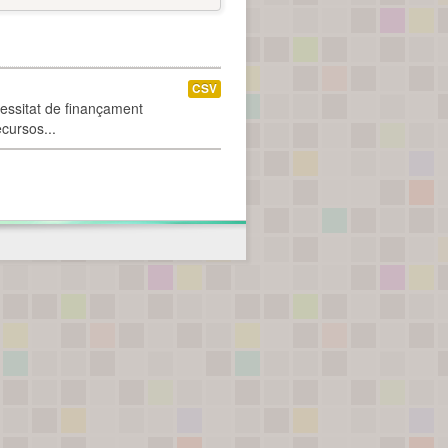
CSV
cessitat de finançament
ecursos...