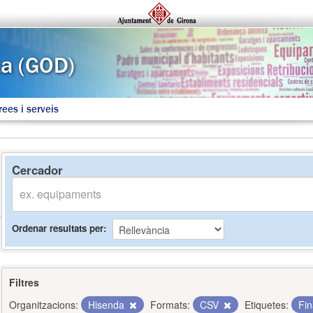
rees i serveis
Cercador
Ordenar resultats per
Filtres
Organitzacions:
Hisenda
Formats:
CSV
Etiquetes:
Fi