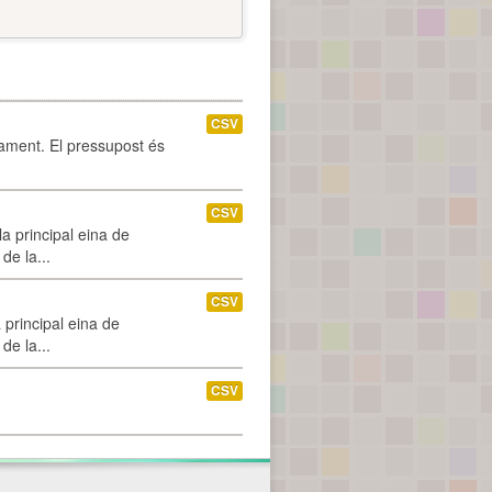
CSV
tament. El pressupost és
CSV
a principal eina de
de la...
CSV
 principal eina de
de la...
CSV