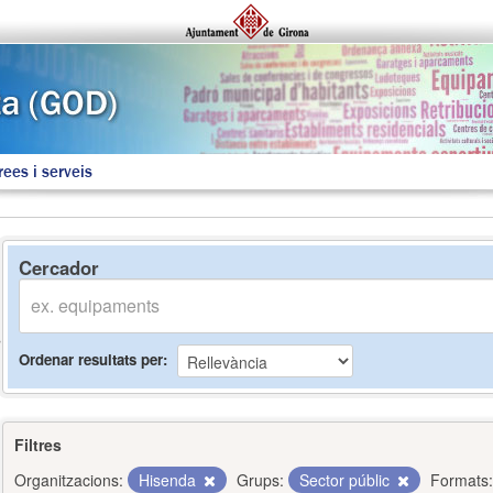
rees i serveis
Cercador
Ordenar resultats per
Filtres
Organitzacions:
Hisenda
Grups:
Sector públic
Formats: