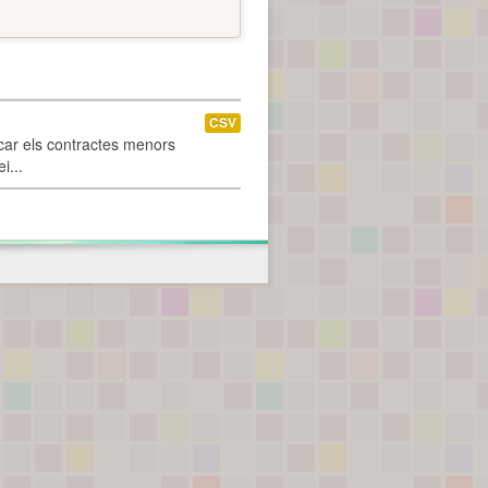
CSV
car els contractes menors
i...