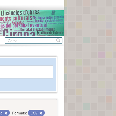
ing
Formats:
CSV