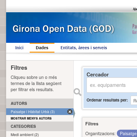
Inici
Dades
Entitats, àrees i serveis
Filtres
Cercador
Cliqueu sobre un o més
termes de la llista següent
per filtrar els resultats.
Ordenar resultats per
AUTORS
Paisatge i Hàbitat Urbà (3)
MOSTRAR MENYS AUTORS
Filtres
CATEGORIES
Organitzacions:
Paisatge
Medi ambient (2)