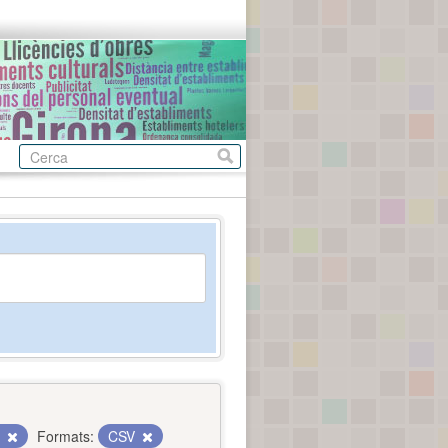
c
Formats:
CSV