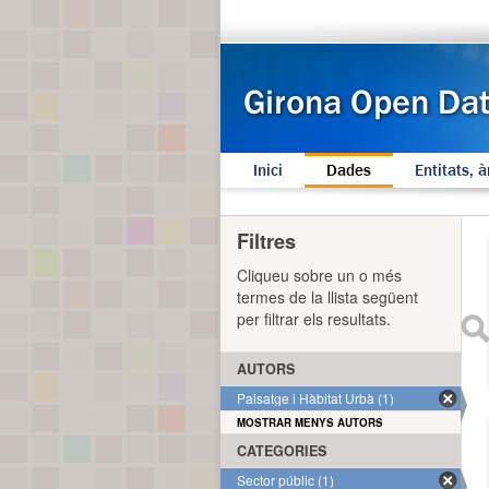
Inici
Dades
Entitats, à
Filtres
Cliqueu sobre un o més
termes de la llista següent
per filtrar els resultats.
AUTORS
Paisatge i Hàbitat Urbà (1)
MOSTRAR MENYS AUTORS
CATEGORIES
Sector públic (1)