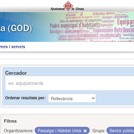
rees i serveis
Cercador
Ordenar resultats per
Filtres
Organitzacions:
Paisatge i Hàbitat Urbà
Grups:
Sector públi