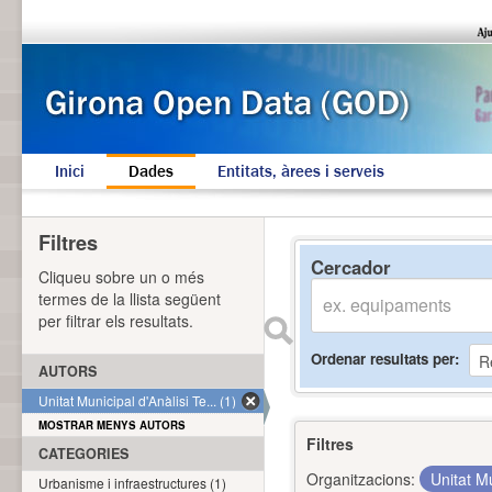
Inici
Dades
Entitats, àrees i serveis
Filtres
Cercador
Cliqueu sobre un o més
termes de la llista següent
per filtrar els resultats.
Ordenar resultats per
AUTORS
Unitat Municipal d'Anàlisi Te... (1)
MOSTRAR MENYS AUTORS
Filtres
CATEGORIES
Organitzacions:
Unitat Mu
Urbanisme i infraestructures (1)