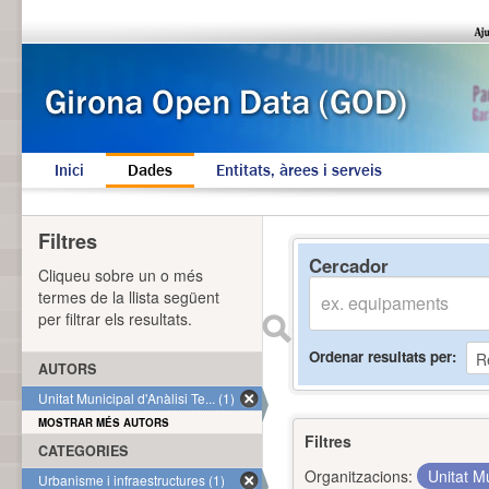
Inici
Dades
Entitats, àrees i serveis
Filtres
Cercador
Cliqueu sobre un o més
termes de la llista següent
per filtrar els resultats.
Ordenar resultats per
AUTORS
Unitat Municipal d'Anàlisi Te... (1)
MOSTRAR MÉS AUTORS
Filtres
CATEGORIES
Organitzacions:
Unitat Mu
Urbanisme i infraestructures (1)