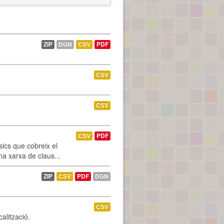
ZIP
DGN
CSV
PDF
CSV
CSV
CSV
PDF
ics que cobreix el
na xarxa de claus...
ZIP
CSV
PDF
DGN
CSV
alització.