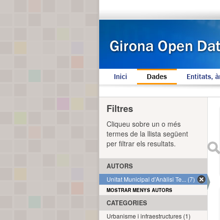
Inici
Dades
Entitats, à
Filtres
Cliqueu sobre un o més
termes de la llista següent
per filtrar els resultats.
AUTORS
Unitat Municipal d'Anàlisi Te... (7)
MOSTRAR MENYS AUTORS
CATEGORIES
Urbanisme i infraestructures (1)