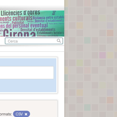
ormats:
CSV