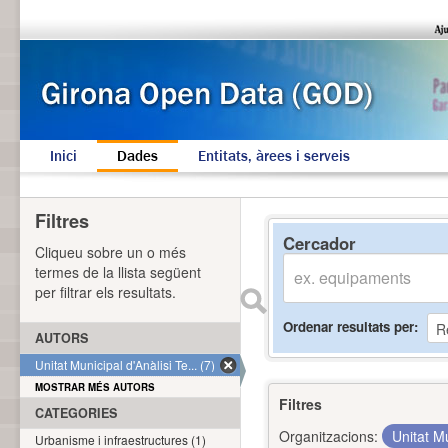
Inici
Dades
Entitats, àrees i serveis
Filtres
Cercador
Cliqueu sobre un o més
termes de la llista següent
per filtrar els resultats.
Ordenar resultats per
AUTORS
Unitat Municipal d'Anàlisi Te... (7)
MOSTRAR MÉS AUTORS
Filtres
CATEGORIES
Organitzacions:
Unitat Mu
Urbanisme i infraestructures (1)