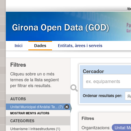
Inici
Dades
Entitats, àrees i serveis
Filtres
Cercador
Cliqueu sobre un o més
termes de la llista següent
per filtrar els resultats.
Ordenar resultats per
AUTORS
Unitat Municipal d'Anàlisi Te... (7)
MOSTRAR MENYS AUTORS
Filtres
CATEGORIES
Organitzacions:
Unitat Mu
Urbanisme i infraestructures (1)