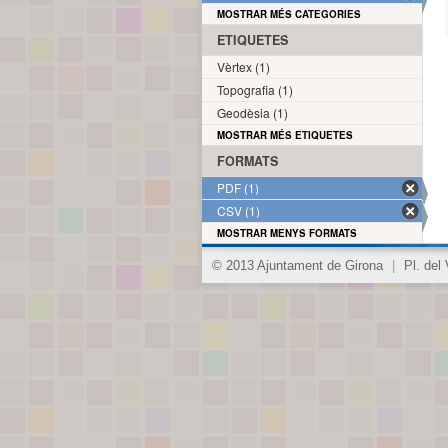
MOSTRAR MÉS CATEGORIES
ETIQUETES
Vèrtex (1)
Topografia (1)
Geodèsia (1)
MOSTRAR MÉS ETIQUETES
FORMATS
PDF (1)
CSV (1)
MOSTRAR MENYS FORMATS
© 2013 Ajuntament de Girona
|
Pl. del