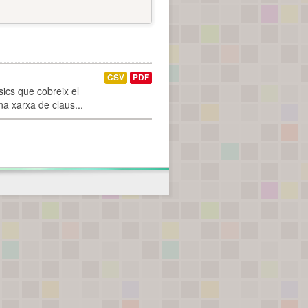
CSV
PDF
ics que cobreix el
na xarxa de claus...