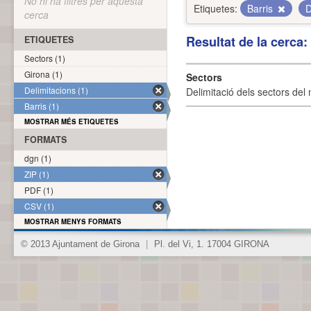
No hi ha filtres per aquesta
Etiquetes:
Barris
D
cerca
Resultat de la cerca
ETIQUETES
Sectors (1)
Girona (1)
Sectors
Delimitacions (1)
Delimitació dels sectors del 
Barris (1)
MOSTRAR MÉS ETIQUETES
FORMATS
dgn (1)
ZIP (1)
PDF (1)
CSV (1)
MOSTRAR MENYS FORMATS
© 2013 Ajuntament de Girona
|
Pl. del Vi, 1. 17004 GIRONA