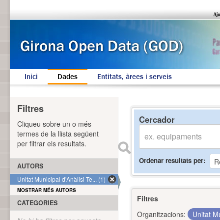
Inici
Dades
Entitats, àrees i serveis
Filtres
Cercador
Cliqueu sobre un o més
termes de la llista següent
per filtrar els resultats.
Ordenar resultats per
AUTORS
Unitat Municipal d'Anàlisi Te... (1)
MOSTRAR MÉS AUTORS
Filtres
CATEGORIES
Organitzacions:
Unitat Mu