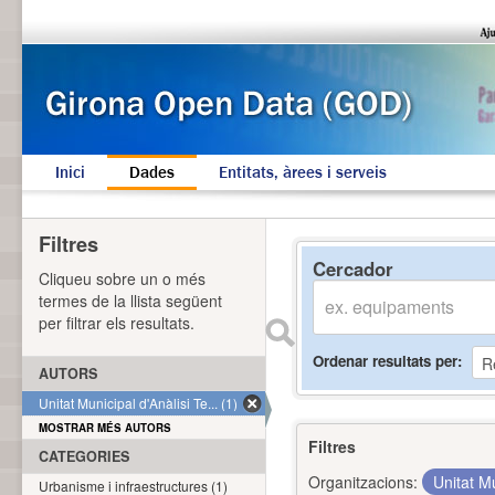
Inici
Dades
Entitats, àrees i serveis
Filtres
Cercador
Cliqueu sobre un o més
termes de la llista següent
per filtrar els resultats.
Ordenar resultats per
AUTORS
Unitat Municipal d'Anàlisi Te... (1)
MOSTRAR MÉS AUTORS
Filtres
CATEGORIES
Organitzacions:
Unitat Mu
Urbanisme i infraestructures (1)