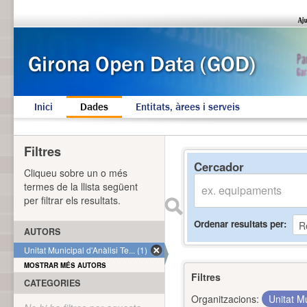
Inici
Dades
Entitats, àrees i serveis
Filtres
Cercador
Cliqueu sobre un o més
termes de la llista següent
per filtrar els resultats.
Ordenar resultats per
AUTORS
Unitat Municipal d'Anàlisi Te... (1)
MOSTRAR MÉS AUTORS
Filtres
CATEGORIES
Organitzacions:
Unitat Mu