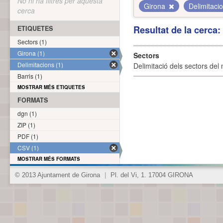
No hi ha filtres per aquesta
Girona
Delimitaci
cerca
Resultat de la cerca
ETIQUETES
Sectors (1)
Girona (1)
Sectors
Delimitacions (1)
Delimitació dels sectors del 
Barris (1)
MOSTRAR MÉS ETIQUETES
FORMATS
dgn (1)
ZIP (1)
PDF (1)
CSV (1)
MOSTRAR MÉS FORMATS
© 2013 Ajuntament de Girona
|
Pl. del Vi, 1. 17004 GIRONA