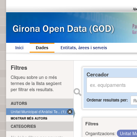
Inici
Dades
Entitats, àrees i serveis
Filtres
Cercador
Cliqueu sobre un o més
termes de la llista següent
per filtrar els resultats.
Ordenar resultats per
AUTORS
Unitat Municipal d'Anàlisi Te... (1)
MOSTRAR MÉS AUTORS
Filtres
CATEGORIES
Organitzacions:
Unitat Mu