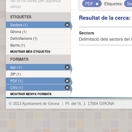
No hi ha filtres per aquesta
PDF
Etiquetes:
Se
cerca
Resultat de la cerca
ETIQUETES
Sectors (1)
Girona (1)
Sectors
Delimitacions (1)
Delimitació dels sectors del 
Barris (1)
MOSTRAR MÉS ETIQUETES
FORMATS
dgn (1)
ZIP (1)
PDF (1)
CSV (1)
MOSTRAR MENYS FORMATS
© 2013 Ajuntament de Girona
|
Pl. del Vi, 1. 17004 GIRONA