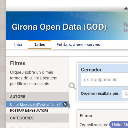
Inici
Dades
Entitats, àrees i serveis
Filtres
Cercador
Cliqueu sobre un o més
termes de la llista següent
per filtrar els resultats.
Ordenar resultats per
AUTORS
Unitat Municipal d'Anàlisi Te... (1)
MOSTRAR MENYS AUTORS
Filtres
CATEGORIES
Organitzacions:
Unitat Mu